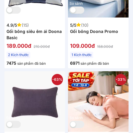
So sánh
So sánh
4.9/5
(15)
5/5
(10)
Gối bông siêu êm ái Doona
Gối bông Doona Promo
Basic
189.000đ
109.000đ
210.000đ
158.000đ
2 Kích thước
1 Kích thước
7475
6971
sản phẩm đã bán
sản phẩm đã bán
-63%
-33%
So sánh
So sánh