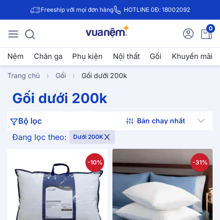
Freeship với mọi đơn hàng
HOTLINE 0Đ: 18002092
0
Nệm
Chăn ga
Phụ kiện
Nội thất
Gối
Khuyến mãi
Trang chủ
Gối
Gối dưới 200k
Gối dưới 200k
Bộ lọc
Đang lọc theo:
Dưới 200K
-10%
-31%