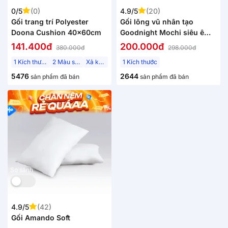
0/5
(0)
4.9/5
(20)
Gối trang trí Polyester
Gối lông vũ nhân tạo
Doona Cushion 40x60cm
Goodnight Mochi siêu êm
chuẩn khách sạn 5 sao
141.400đ
200.000đ
380.000đ
298.000đ
1 Kích thước
2 Màu sắc
Xả kho
1 Kích thước
5476
2644
sản phẩm đã bán
sản phẩm đã bán
So sánh
4.9/5
(42)
Gối Amando Soft