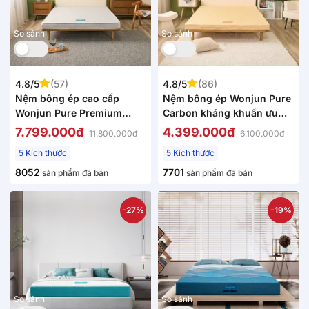
So sánh
So sánh
4.8/5
(57)
4.8/5
(86)
Nệm bông ép cao cấp
Nệm bông ép Wonjun Pure
Wonjun Pure Premium
Carbon kháng khuẩn ưu
nâng đỡ vững chắc dày
việt dày 10cm gấp 2
7.799.000đ
4.399.000đ
11.800.000đ
6.100.000đ
12cm gấp 2
5 Kích thước
5 Kích thước
8052
7701
sản phẩm đã bán
sản phẩm đã bán
-27%
-19%
So sánh
So sánh