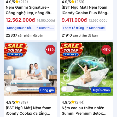
4.9/5
(212)
4.9/5
(259)
Nệm Gummi Signature –
[BST Ngủ Mát] Nệm foam
Công nghệ kép, nâng đỡ
iComfy Coolax Plus Băng
vượt trội, kháng khuẩn tối
Lạnh Đa Tầng Dày 20cm
12.562.000đ
9.411.000đ
14.150.000đ
13.950.000đ
đa
Kháng khuẩn tối đa
6 Kích thước
Foam rổ trứng
6 Kích thước
22337
21910
sản phẩm đã bán
sản phẩm đã bán
-33%
-15%
So sánh
So sánh
Đồng giá
Tuyển chọn
4.9/5
(319)
4.9/5
(244)
[BST Ngủ Mát] Nệm foam
Nệm cao su thiên nhiên
iComfy Coolax đa tầng
Gummi Premium detox