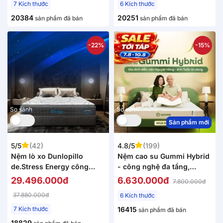
7 Kích thước
6 Kích thước
20384
20251
sản phẩm đã bán
sản phẩm đã bán
-22%
-15%
So sánh
So sánh
Sản phẩm mới
5/5
(42)
4.8/5
(199)
Nệm lò xo Dunlopillo
Nệm cao su Gummi Hybrid
de.Stress Energy công
- công nghệ đa tầng,
nghệ cách ly chuyển động
kháng khuẩn, siêu thoáng
29.496.000đ
6.630.000đ
7.800.000đ
mát
37.880.000đ
6 Kích thước
7 Kích thước
16415
sản phẩm đã bán
18829