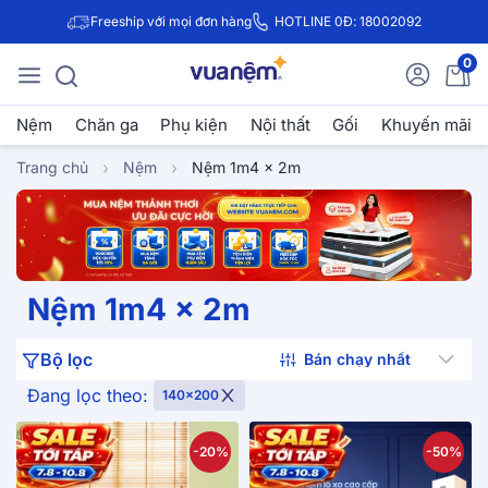
Freeship với mọi đơn hàng
HOTLINE 0Đ: 18002092
0
Nệm
Chăn ga
Phụ kiện
Nội thất
Gối
Khuyến mãi
Trang chủ
Nệm
Nệm 1m4 x 2m
Nệm 1m4 x 2m
Bộ lọc
Đang lọc theo:
140x200
-20%
-50%