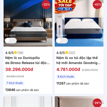
-22%
-42%
So sánh
So sánh
4.9/5
(16)
4.9/5
(32)
Nệm lò xo Dunlopillo
Nệm lò xo túi độc lập thế
de.Stress Release túi độc
hệ mới Amando Goodnight
lập phân 5 vùng nâng đỡ
Magic nâng đỡ êm ái 20cm
38.296.000đ
4.781.000đ
8.260.000đ
chuyên sâu
48.880.000đ
8 Kích thước
7 Kích thước
11267
sản phẩm đã bán
13846
sản phẩm đã bán
-39%