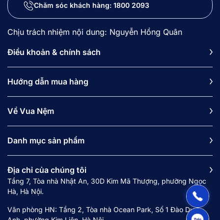
mua bộ ga giường (drap) vừa vặn không?
Chăm sóc khách hàng:
1800 2093
7.3. Phòng ngủ của tôi ở gác xép/lối đi hẹp,
nên chọn loại nệm 1m4 nào để dễ vận chuyển
Chịu trách nhiệm nội dung: Nguyễn Hồng Quân
nhất?
Điều khoản & chính sách
1. Nệm 140x200 phù hợp với cho
Hướng dẫn mua hàng
mấy người nằm?
Nệm kích thước 140x200 cm (kích cỡ Double) là
Về Vua Nệm
dòng sản phẩm sở hữu số đo nhân trắc học mang
tính trung hòa, thích hợp nhất cho
1 người nằm
Danh mục sản phẩm
thoải mái hoặc 2 người lớn có vóc dáng cân đối
.
Với chiều rộng 1m4 và chiều dài tiêu chuẩn 2m,
dòng
đệm
này không quá chật chội như nệm đơn
Địa chỉ của chúng tôi
nhưng cũng không chiếm dụng nhiều không gian
Tầng 7, Tòa nhà Nhật An, 30D Kim Mã Thượng, phường Ngọc
phòng ngủ như các dòng Queen size hay King
Hà, Hà Nội.
size.
Văn phòng HN: Tầng 2, Tòa nhà Ocean Park, Số 1 Đào Duy
Khi sử dụng cho
một cá nhân (Single Sleeper)
,
Anh, phường Kim Liên, Hà Nội.