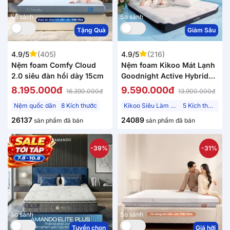
So sánh
So sánh
Tặng Quà
Giảm Sâu
4.9/5
(405)
4.9/5
(216)
Nệm foam Comfy Cloud
Nệm foam Kikoo Mát Lạnh
2.0 siêu đàn hồi dày 15cm
Goodnight Active Hybrid
Từ Đức
8.195.000đ
9.590.000đ
16.390.000đ
13.900.000đ
Nệm quốc dân
8 Kích thước
Kikoo Siêu Làm Mát
5 Kích thước
26137
24089
sản phẩm đã bán
sản phẩm đã bán
-39%
-31%
So sánh
So sánh
Tuyển chọn
Giá hời