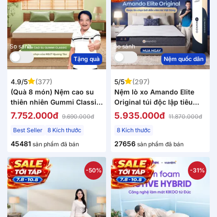
So sánh
So sánh
Tặng quà
Nệm quốc dân
4.9/5
(377)
5/5
(297)
(Quà 8 món) Nệm cao su
Nệm lò xo Amando Elite
thiên nhiên Gummi Classic
Original túi độc lập tiêu
thế hệ mới dày 5/10/15cm
chuẩn khách sạn 5 sao dày
7.752.000đ
5.935.000đ
9.690.000đ
11.870.000đ
23cm
Best Seller
8 Kích thước
8 Kích thước
45481
27656
sản phẩm đã bán
sản phẩm đã bán
-50%
-31%