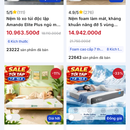
5/5
(111)
4.9/5
(276)
Nệm lò xo túi độc lập
Nệm foam làm mát, kháng
Amando Elite Plus ngủ mát,
khuẩn nâng đỡ 5 vùng
êm sâu dày 25cm
Comfy Lux 1.0
10.963.500đ
14.942.000đ
18.110.000đ
21.750.000đ
6 Kích thước
23222
Foam cao cấp 7 thành phần
8 Kích thước
sản phẩm đã bán
22643
sản phẩm đã bán
-11%
-33%
So sánh
So sánh
Giá hời
Đồng giá