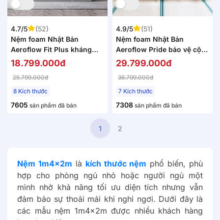
4.7/5
(52)
4.9/5
(51)
Nệm foam Nhật Bản
Nệm foam Nhật Bản
Aeroflow Fit Plus kháng
Aeroflow Pride bảo vệ cột
khuẩn dày 20cm
sống dày 22cm
18.799.000đ
29.799.000đ
25.799.000đ
36.799.000đ
8 Kích thước
7 Kích thước
7605
7308
sản phẩm đã bán
sản phẩm đã bán
1
2
Nệm 1m4x2m
là
kích thước nệm
phổ biến, phù
hợp cho phòng ngủ nhỏ hoặc người ngủ một
mình nhờ khả năng tối ưu diện tích nhưng vẫn
đảm bảo sự thoải mái khi nghỉ ngơi. Dưới đây là
các mẫu nệm 1m4x2m được nhiều khách hàng