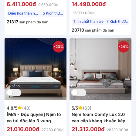
thoáng mát, massage thư
giấc ngủ
6.411.000đ
14.490.000đ
9.550.000đ
giãn dày 15cm
16.990.000đ
Điều hòa thân nhiệt
5 Kích thước
21317
Tinh chất than tre
7 Kích thước
sản phẩm đã bán
20710
sản phẩm đã bán
-23%
-24%
So sánh
So sánh
4.8/5
(40)
5/5
(63)
[Mới - Độc quyền] Nệm lò
Nệm foam Comfy Lux 2.0
xo túi độc lập 3 vùng
cao cấp kháng khuẩn kép
Dunlopillo de.Stress
dày 22cm
21.016.000đ
21.312.000đ
27.280.000đ
28.120.000đ
Powerful