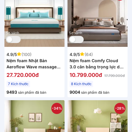
So sánh
So sánh
4.9/5
(100)
4.9/5
(64)
Nệm foam Nhật Bản
Nệm foam Comfy Cloud
Aeroflow Wave massage
3.0 cân bằng trọng lực dày
toàn diện dày 20cm
18cm
27.720.000đ
10.799.000đ
17.799.000đ
7 Kích thước
8 Kích thước
9493
9004
sản phẩm đã bán
sản phẩm đã bán
-34%
-28%