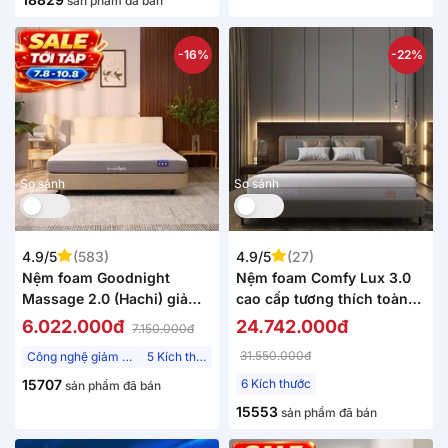
sản phẩm đã bán
-16%
-22%
So sánh
So sánh
4.9/5
(583)
4.9/5
(27)
Nệm foam Goodnight
Nệm foam Comfy Lux 3.0
Massage 2.0 (Hachi) giảm
cao cấp tương thích toàn
áp lực dày 15cm
diện dày 25cm
6.022.000đ
24.742.000đ
7.150.000đ
31.550.000đ
Công nghệ giảm áp lực
5 Kích thước
15707
6 Kích thước
sản phẩm đã bán
15553
sản phẩm đã bán